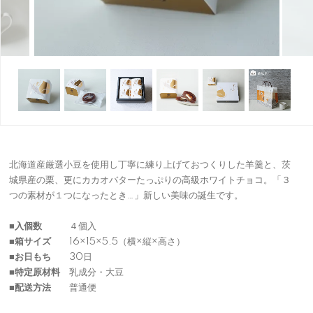
北海道産厳選小豆を使用し丁寧に練り上げておつくりした羊羹と、茨
城県産の栗、更にカカオバターたっぷりの高級ホワイトチョコ。「３
つの素材が１つになったとき…」新しい美味の誕生です。
■入個数
４個入
■箱サイズ
16×15×5.5（横×縦×高さ）
■お日もち
30日
■特定原材料
乳成分・大豆
■配送方法
普通便