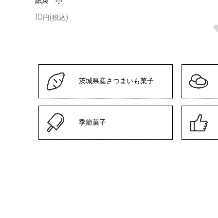
紙袋 小
10円(税込)
茨城県産さつまいも菓子
季節菓子