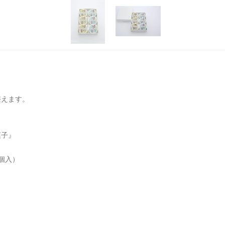
整えます。
菓子』
個入）