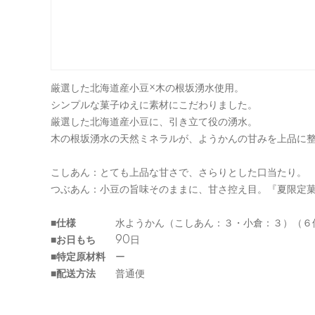
厳選した北海道産小豆×木の根坂湧水使用。
シンプルな菓子ゆえに素材にこだわりました。
厳選した北海道産小豆に、引き立て役の湧水。
木の根坂湧水の天然ミネラルが、ようかんの甘みを上品に
こしあん：とても上品な甘さで、さらりとした口当たり。
つぶあん：小豆の旨味そのままに、甘さ控え目。『夏限定
■仕様
水ようかん（こしあん：３・小倉：３）（６
■お日もち
90日
■特定原材料
ー
■配送方法
普通便