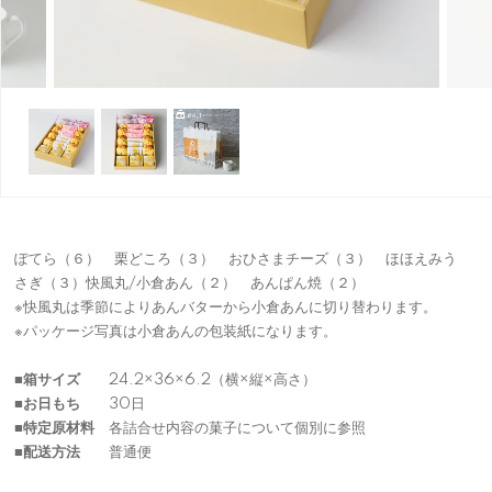
ぽてら（６） 栗どころ（３） おひさまチーズ（３） ほほえみう
さぎ（３）快風丸/小倉あん（２） あんぱん焼（２）
※快風丸は季節によりあんバターから小倉あんに切り替わります。
※パッケージ写真は小倉あんの包装紙になります。
■箱サイズ
24.2×36×6.2（横×縦×高さ）
■お日もち
30日
■特定原材料
各詰合せ内容の菓子について個別に参照
■配送方法
普通便