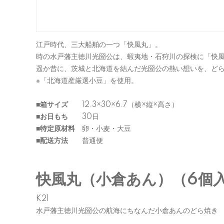
江戸時代、三大船舶の一つ「快風丸」。
時の水戸藩主徳川光圀公は、蝦夷地・石狩川の探検に「快
遥か昔に、茨城と北海道を結んだ光圀公の熱い想いを、ど
※「北海道産厳選小豆」を使用。
■箱サイズ
12.3×30×6.7（横×縦×高さ）
■お日もち
30日
■特定原材料
卵・小麦・大豆
■配送方法
普通便
快風丸（小倉あん）（6個
K21
水戸藩主徳川光圀公の航海にちなんだ小倉あんのどら焼き