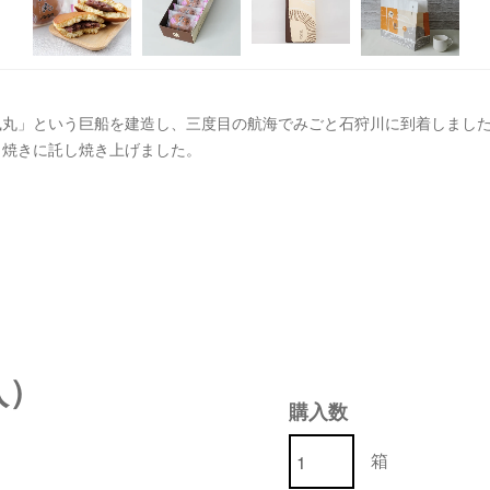
風丸」という巨船を建造し、三度目の航海でみごと石狩川に到着しまし
ら焼きに託し焼き上げました。
入）
購入数
箱